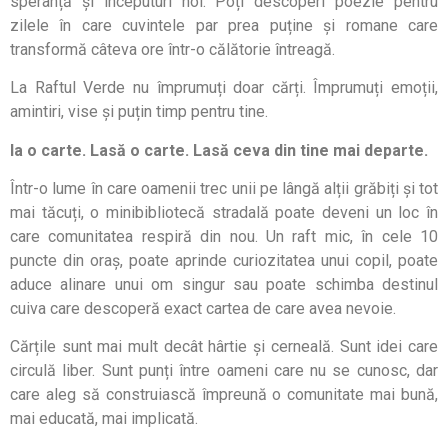
speranță și începuturi noi. Poți descoperi poezie pentru
zilele în care cuvintele par prea puține și romane care
transformă câteva ore într-o călătorie întreagă.
La Raftul Verde nu împrumuți doar cărți. Împrumuți emoții,
amintiri, vise și puțin timp pentru tine.
Ia o carte. Lasă o carte. Lasă ceva din tine mai departe.
Într-o lume în care oamenii trec unii pe lângă alții grăbiți și tot
mai tăcuți, o minibibliotecă stradală poate deveni un loc în
care comunitatea respiră din nou. Un raft mic, în cele 10
puncte din oraș, poate aprinde curiozitatea unui copil, poate
aduce alinare unui om singur sau poate schimba destinul
cuiva care descoperă exact cartea de care avea nevoie.
Cărțile sunt mai mult decât hârtie și cerneală. Sunt idei care
circulă liber. Sunt punți între oameni care nu se cunosc, dar
care aleg să construiască împreună o comunitate mai bună,
mai educată, mai implicată.