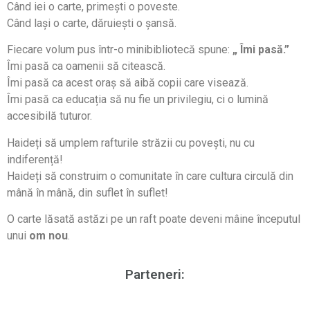
Când iei o carte, primești o poveste.
Când lași o carte, dăruiești o șansă.
Fiecare volum pus într-o minibibliotecă spune:
„ Îmi pasă.”
Îmi pasă ca oamenii să citească.
Îmi pasă ca acest oraș să aibă copii care visează.
Îmi pasă ca educația să nu fie un privilegiu, ci o lumină
accesibilă tuturor.
Haideți să umplem rafturile străzii cu povești, nu cu
indiferență!
Haideți să construim o comunitate în care cultura circulă din
mână în mână, din suflet în suflet!
O carte lăsată astăzi pe un raft poate deveni mâine începutul
unui
om nou
.
Parteneri: