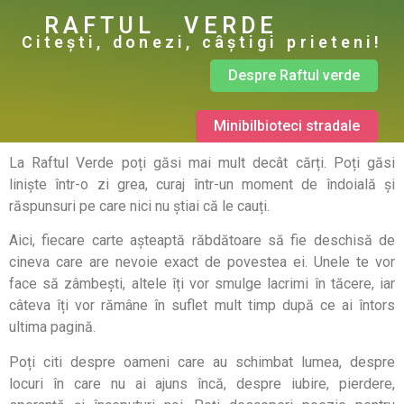
RAFTUL VERDE
Citești, donezi, câștigi prieteni!
Despre Raftul verde
Minibilbioteci stradale
La Raftul Verde poți găsi mai mult decât cărți. Poți găsi
liniște într-o zi grea, curaj într-un moment de îndoială și
răspunsuri pe care nici nu știai că le cauți.
Aici, fiecare carte așteaptă răbdătoare să fie deschisă de
cineva care are nevoie exact de povestea ei. Unele te vor
face să zâmbești, altele îți vor smulge lacrimi în tăcere, iar
câteva îți vor rămâne în suflet mult timp după ce ai întors
ultima pagină.
Poți citi despre oameni care au schimbat lumea, despre
locuri în care nu ai ajuns încă, despre iubire, pierdere,