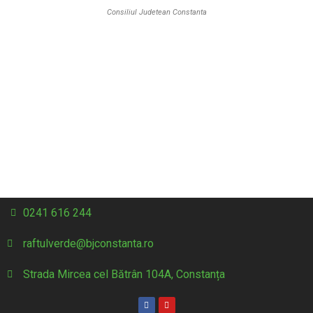
Consiliul Judetean Constanta
0241 616 244
raftulverde@bjconstanta.ro
Strada Mircea cel Bătrân 104A, Constanța