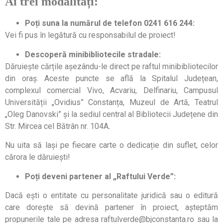
Ai
trei modalități:
Poți suna la numărul de telefon 0241 616 244:
Vei fi pus în legătură cu responsabilul de proiect!
Descoperă minibibliotecile stradale:
Dăruiește cărțile așezându-le direct pe raftul minibibliotecilor
din oraș. Aceste puncte se află la Spitalul Jude
țean,
complexul comercial Vivo, Acvariu, Delfinariu, Campusul
Universității „Ovidius” Constanța, Muzeul de Artă, Teatrul
„Oleg Danovski” și la sediul central al Bibliotecii Județene din
Str. Mircea cel Bătrân nr. 104A
.
Nu uita să lași pe fiecare carte o dedicație din suflet, celor
cărora le dăruiești!
Poți deveni partener al „Raftului Verde”:
Dacă ești o entitate cu personalitate juridică sau o editură
care dorește să devină partener în proiect, așteptăm
propunerile tale pe adresa raftulverde@bjconstanta.ro sau la