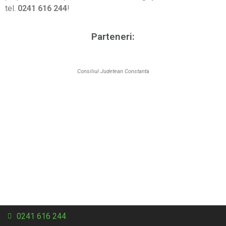
tel.
0241 616 244
!
Parteneri:
Consiliul Judetean Constanta
0241 616 244